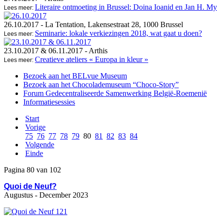
Literaire ontmoeting in Brussel: Doina Ioanid en Jan H. My
Lees meer:
26.10.2017
- La Tentation, Lakensestraat 28, 1000 Brussel
Seminarie: lokale verkiezingen 2018, wat gaat u doen?
Lees meer:
23.10.2017 & 06.11.2017
- Arthis
Creatieve ateliers « Europa in kleur »
Lees meer:
Bezoek aan het BELvue Museum
Bezoek aan het Chocolademuseum “Choco-Story”
Forum Gedecentraliseerde Samenwerking België-Roemenië
Informatiesessies
Start
Vorige
75
76
77
78
79
80
81
82
83
84
Volgende
Einde
Pagina 80 van 102
Quoi de Neuf?
Augustus - December 2023