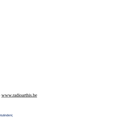
e
www.radioarthis.be
tutindeni;