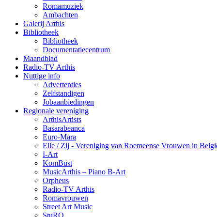
Romamuziek
Ambachten
Galerij Arthis
Bibliotheek
Bibliotheek
Documentatiecentrum
Maandblad
Radio-TV Arthis
Nuttige info
Advertenties
Zelfstandigen
Jobaanbiedingen
Regionale vereniging
ArthisArtists
Basarabeanca
Euro-Mara
Elle / Zij - Vereniging van Roemeense Vrouwen in Belgi
I-Art
KomBust
MusicArthis – Piano B-Art
Orpheus
Radio-TV Arthis
Romavrouwen
Street Art Music
StuRO