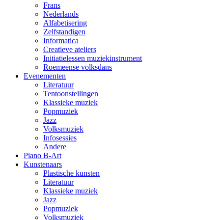
Frans
Nederlands
Alfabetisering
Zelfstandigen
Informatica
Creatieve ateliers
Initiatielessen muziekinstrument
Roemeense volksdans
Evenementen
Literatuur
Tentoonstellingen
Klassieke muziek
Popmuziek
Jazz
Volksmuziek
Infosessies
Andere
Piano B-Art
Kunstenaars
Plastische kunsten
Literatuur
Klassieke muziek
Jazz
Popmuziek
Volksmuziek