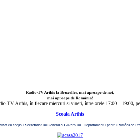
Radio-TV Arthis la Bruxelles, mai aproape de noi,
mai aproape de România!
adio-TV Arthis,
în fiecare miercuri si vineri, între orele 17:00 – 19:00, p
Scoala Arthis
alizat cu sprijinul Secretariatului General al Guvernului - Departamentul pentru Românii de Pre