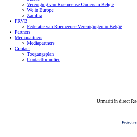
Vereniging van Roemeense Ouders in België
We in Europe
Zamfira
FRVB
Federatie van Roemeense Verenigingen in België
Partners
Mediapartners
Mediapartners
Contact
Toegangsplan
Contactformulier
Urmariti în direct R
Proiect re