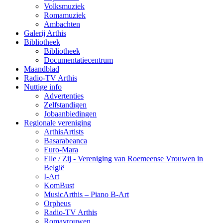
Volksmuziek
Romamuziek
Ambachten
Galerij Arthis
Bibliotheek
Bibliotheek
Documentatiecentrum
Maandblad
Radio-TV Arthis
Nuttige info
Advertenties
Zelfstandigen
Jobaanbiedingen
Regionale vereniging
ArthisArtists
Basarabeanca
Euro-Mara
Elle / Zij - Vereniging van Roemeense Vrouwen in
België
I-Art
KomBust
MusicArthis – Piano B-Art
Orpheus
Radio-TV Arthis
Romavrouwen