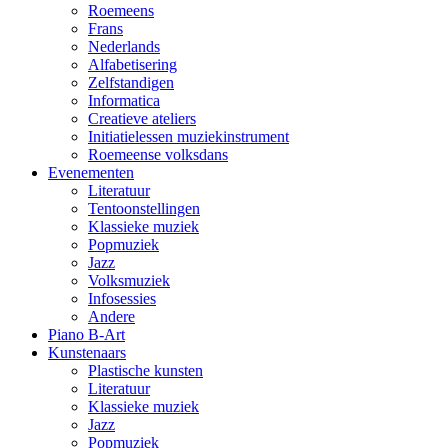
Roemeens
Frans
Nederlands
Alfabetisering
Zelfstandigen
Informatica
Creatieve ateliers
Initiatielessen muziekinstrument
Roemeense volksdans
Evenementen
Literatuur
Tentoonstellingen
Klassieke muziek
Popmuziek
Jazz
Volksmuziek
Infosessies
Andere
Piano B-Art
Kunstenaars
Plastische kunsten
Literatuur
Klassieke muziek
Jazz
Popmuziek