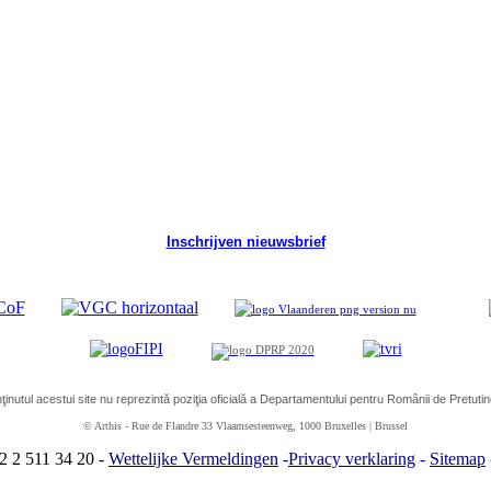
Inschrijven nieuwsbrief
ţinutul acestui site nu reprezintă poziţia oficială a Departamentului pentru Românii de Pretutin
© Arthis
-
Rue de Flandre 33 Vlaamsesteenweg, 1000 Bruxelles | Brussel
32 2 511 34 20
-
Wettelijke Vermeldingen
-
Privacy verklaring
-
Sitemap