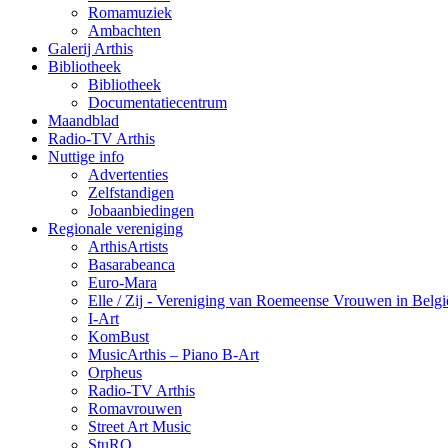
Romamuziek
Ambachten
Galerij Arthis
Bibliotheek
Bibliotheek
Documentatiecentrum
Maandblad
Radio-TV Arthis
Nuttige info
Advertenties
Zelfstandigen
Jobaanbiedingen
Regionale vereniging
ArthisArtists
Basarabeanca
Euro-Mara
Elle / Zij - Vereniging van Roemeense Vrouwen in Belgi
I-Art
KomBust
MusicArthis – Piano B-Art
Orpheus
Radio-TV Arthis
Romavrouwen
Street Art Music
StuRO