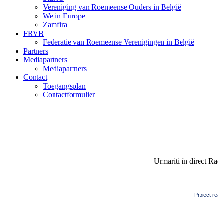
Vereniging van Roemeense Ouders in België
We in Europe
Zamfira
FRVB
Federatie van Roemeense Verenigingen in België
Partners
Mediapartners
Mediapartners
Contact
Toegangsplan
Contactformulier
Urmariti în direct R
Proiect re