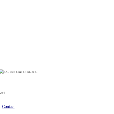
deni
-
Contact