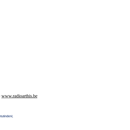
e
www.radioarthis.be
tutindeni;