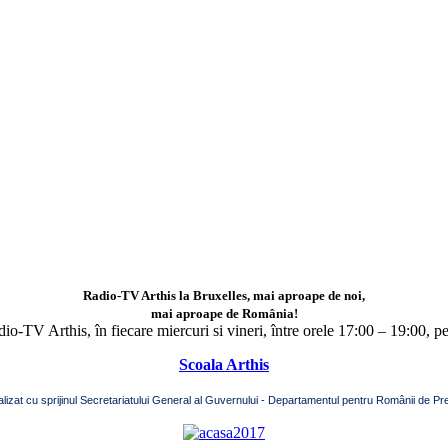
Radio-TV Arthis la Bruxelles, mai aproape de noi,
mai aproape de România!
adio-TV Arthis,
în fiecare miercuri si vineri, între orele 17:00 – 19:00, p
Scoala Arthis
alizat cu sprijinul Secretariatului General al Guvernului - Departamentul pentru Românii de Pre