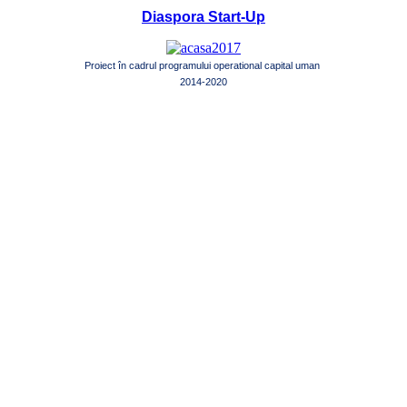
Diaspora Start-Up
Proiect în cadrul programului operational capital uman
2014-2020