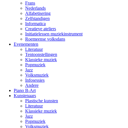
Frans
Nederlands
Alfabetisering
Zelfstandigen
Informatica
Creatieve ateliers
Initiatielessen muziekinstrument
Roemeense volksdans
Evenementen
Literatuur
Tentoonstellingen
Klassieke muziek
Popmuziek
Jazz
Volksmuziek
Infosessies
Andere
Piano B-Art
Kunstenaars
Plastische kunsten
Literatuur
Klassieke muziek
Jazz
Popmuziek
Volksmuziek