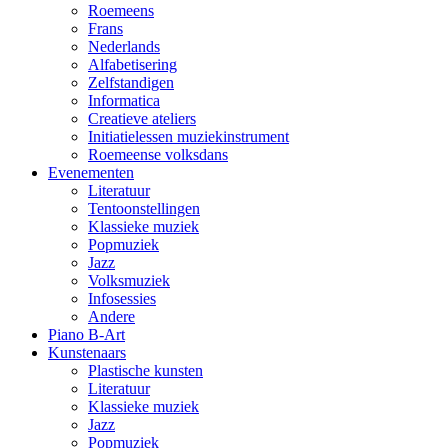
Roemeens
Frans
Nederlands
Alfabetisering
Zelfstandigen
Informatica
Creatieve ateliers
Initiatielessen muziekinstrument
Roemeense volksdans
Evenementen
Literatuur
Tentoonstellingen
Klassieke muziek
Popmuziek
Jazz
Volksmuziek
Infosessies
Andere
Piano B-Art
Kunstenaars
Plastische kunsten
Literatuur
Klassieke muziek
Jazz
Popmuziek