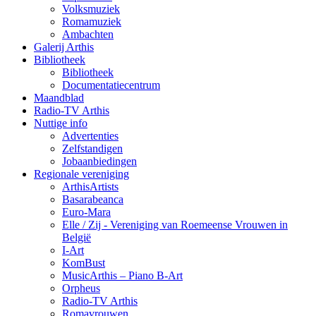
Volksmuziek
Romamuziek
Ambachten
Galerij Arthis
Bibliotheek
Bibliotheek
Documentatiecentrum
Maandblad
Radio-TV Arthis
Nuttige info
Advertenties
Zelfstandigen
Jobaanbiedingen
Regionale vereniging
ArthisArtists
Basarabeanca
Euro-Mara
Elle / Zij - Vereniging van Roemeense Vrouwen in
België
I-Art
KomBust
MusicArthis – Piano B-Art
Orpheus
Radio-TV Arthis
Romavrouwen