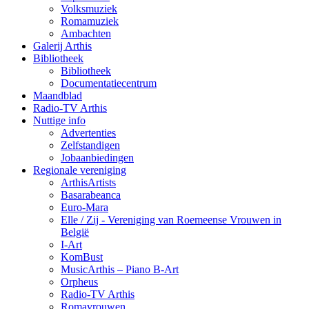
Volksmuziek
Romamuziek
Ambachten
Galerij Arthis
Bibliotheek
Bibliotheek
Documentatiecentrum
Maandblad
Radio-TV Arthis
Nuttige info
Advertenties
Zelfstandigen
Jobaanbiedingen
Regionale vereniging
ArthisArtists
Basarabeanca
Euro-Mara
Elle / Zij - Vereniging van Roemeense Vrouwen in
België
I-Art
KomBust
MusicArthis – Piano B-Art
Orpheus
Radio-TV Arthis
Romavrouwen