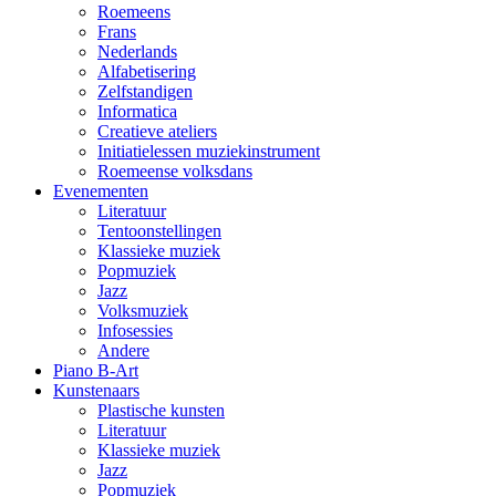
Roemeens
Frans
Nederlands
Alfabetisering
Zelfstandigen
Informatica
Creatieve ateliers
Initiatielessen muziekinstrument
Roemeense volksdans
Evenementen
Literatuur
Tentoonstellingen
Klassieke muziek
Popmuziek
Jazz
Volksmuziek
Infosessies
Andere
Piano B-Art
Kunstenaars
Plastische kunsten
Literatuur
Klassieke muziek
Jazz
Popmuziek