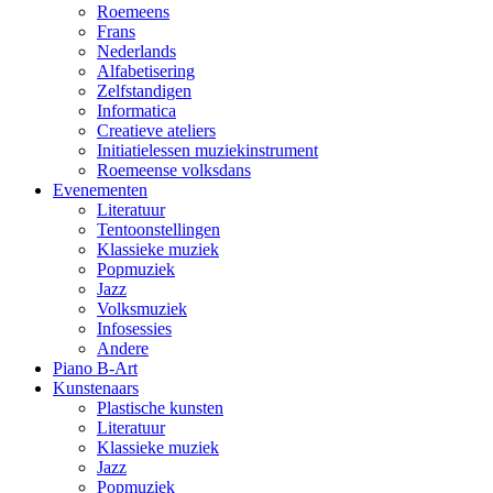
Roemeens
Frans
Nederlands
Alfabetisering
Zelfstandigen
Informatica
Creatieve ateliers
Initiatielessen muziekinstrument
Roemeense volksdans
Evenementen
Literatuur
Tentoonstellingen
Klassieke muziek
Popmuziek
Jazz
Volksmuziek
Infosessies
Andere
Piano B-Art
Kunstenaars
Plastische kunsten
Literatuur
Klassieke muziek
Jazz
Popmuziek