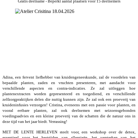
Gratis deelname - Beperkt aantal plaatsen voor 15 deelnemers
Adina, een fervent liefhebber van kruidengeneeskunde, zal de voordelen van
bepaalde planten, zaden en vruchten presenteren, met aandacht voor
verschillende aspecten en contra-indicaties. Ze zal uitleggen hoe
plantenextracten worden gepresenteerd en toegediend, en verschillende
zelfzorgpraktijken delen die nuttig kunnen zijn. Ze zal ook een proeverij van
kruideninfusies verzorgen! Cristina, eveneens met een passie voor planten, en
vooral eetbare planten, zal ook deelnemen met seizoensgebonden
voedingsadvies en een kleine proeverij van de schatten die de natuur ons in
deze tijd van het jaar biedt. Verrassing!
MET DE LENTE HERLEVEN steelt voor, een workshop over de detox,
essentieel voor het bestrijden van allergieën, het versterken van het