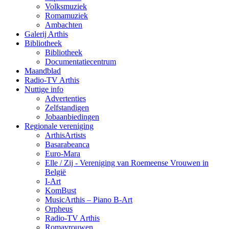
Volksmuziek
Romamuziek
Ambachten
Galerij Arthis
Bibliotheek
Bibliotheek
Documentatiecentrum
Maandblad
Radio-TV Arthis
Nuttige info
Advertenties
Zelfstandigen
Jobaanbiedingen
Regionale vereniging
ArthisArtists
Basarabeanca
Euro-Mara
Elle / Zij - Vereniging van Roemeense Vrouwen in
België
I-Art
KomBust
MusicArthis – Piano B-Art
Orpheus
Radio-TV Arthis
Romavrouwen