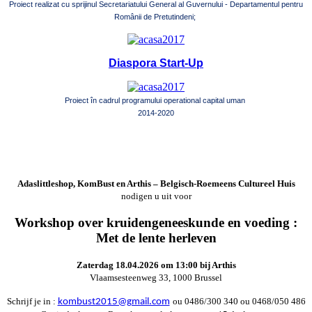
Proiect realizat cu sprijinul Secretariatului General al Guvernului - Departamentul pentru
Românii de Pretutindeni;
Diaspora Start-Up
Proiect în cadrul programului operational capital uman
2014-2020
Adaslittleshop, KomBust en Arthis – Belgisch-Roemeens Cultureel Huis
nodigen u uit voor
Workshop over kruidengeneeskunde en voeding :
Met de lente herleven
Zaterdag 18.04.2026 om 13:00 bij Arthis
Vlaamsesteenweg 33, 1000 Brussel
Schrijf je in :
ou 0486/300 340 ou 0468/050 486
kombust2015@gmail.com