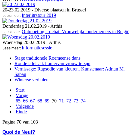
20-23.02.2019
- Diverse plaatsen in Brussel
Interlitratour 2019
Lees meer:
Donderdag 21.02.2019
- Arthis
Ontmoeting – debat: Vrouwelijke ondernemers in België
Lees meer:
Woensdag 20.02.2019
- Arthis
Informatiesessie
Lees meer:
Stage traditionele Roemeense dans
Ronde tafel : Ik hou ervan vrouw te zijn
Vernissage: Rapsodie van kleuren. Kunstenaar: Adrian M.
Sabau
Winterse verhalen
Start
Vorige
65
66
67
68
69
70
71
72
73
74
Volgende
Einde
Pagina 70 van 103
Quoi de Neuf?