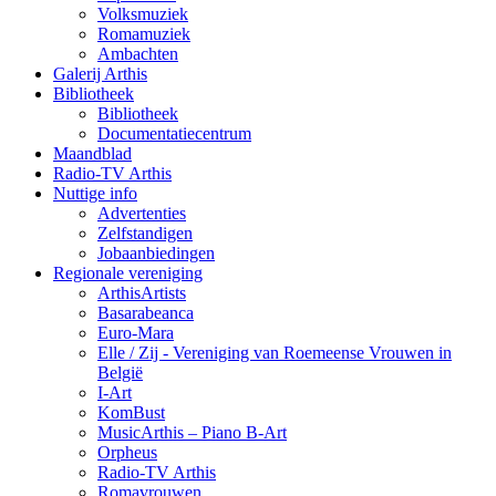
Volksmuziek
Romamuziek
Ambachten
Galerij Arthis
Bibliotheek
Bibliotheek
Documentatiecentrum
Maandblad
Radio-TV Arthis
Nuttige info
Advertenties
Zelfstandigen
Jobaanbiedingen
Regionale vereniging
ArthisArtists
Basarabeanca
Euro-Mara
Elle / Zij - Vereniging van Roemeense Vrouwen in
België
I-Art
KomBust
MusicArthis – Piano B-Art
Orpheus
Radio-TV Arthis
Romavrouwen