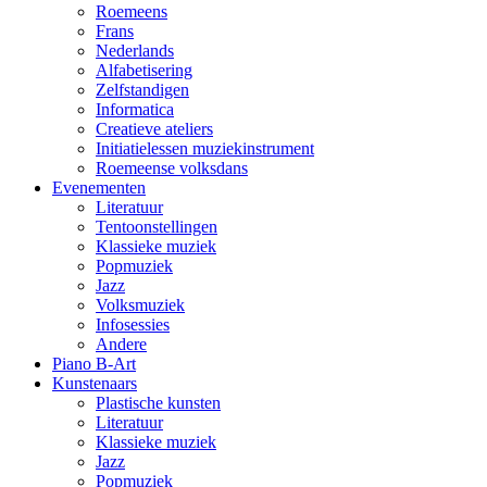
Roemeens
Frans
Nederlands
Alfabetisering
Zelfstandigen
Informatica
Creatieve ateliers
Initiatielessen muziekinstrument
Roemeense volksdans
Evenementen
Literatuur
Tentoonstellingen
Klassieke muziek
Popmuziek
Jazz
Volksmuziek
Infosessies
Andere
Piano B-Art
Kunstenaars
Plastische kunsten
Literatuur
Klassieke muziek
Jazz
Popmuziek