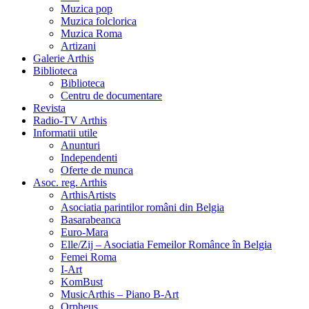
Muzica pop
Muzica folclorica
Muzica Roma
Artizani
Galerie Arthis
Biblioteca
Biblioteca
Centru de documentare
Revista
Radio-TV Arthis
Informatii utile
Anunturi
Independenti
Oferte de munca
Asoc. reg. Arthis
ArthisArtists
Asociatia parintilor români din Belgia
Basarabeanca
Euro-Mara
Elle/Zij – Asociatia Femeilor Românce în Belgia
Femei Roma
I-Art
KomBust
MusicArthis – Piano B-Art
Orpheus