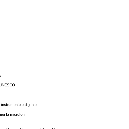
a
iu UNESCO
 instrumentele digitale
emei la microfon