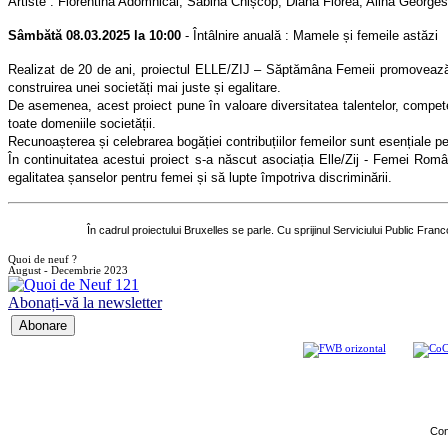
Artiste : Florentina Adomnicăi, Sabina Chișcop, Diana Florea, Alina George
Sâmbătă 08.03.2025 la 10:00
-
Întâlnire anuală : Mamele și femeile astăzi
Realizat de 20 de ani, proiectul ELLE/ZIJ – Săptămâna Femeii promovează e
construirea unei societăți mai juste și egalitare.
De asemenea, acest proiect pune în valoare diversitatea talentelor, competenț
toate domeniile societății.
Recunoașterea și celebrarea bogăției contribuțiilor femeilor sunt esențiale pen
În continuitatea acestui proiect s-a născut asociația Elle/Zij - Femei Rom
egalitatea șanselor pentru femei și să lupte împotriva discriminării.
În cadrul proiectului Bruxelles se parle. Cu sprijinul Serviciului Public F
Quoi de neuf ?
August - Decembrie 2023
Abonați-vă la newsletter
Con