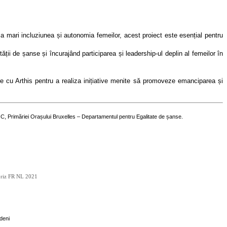
mari incluziunea și autonomia femeilor, acest proiect este esențial pentru
ții de șanse și încurajând participarea și leadership-ul deplin al femeilor în
re cu Arthis pentru a realiza inițiative menite să promoveze emanciparea și
VGC, Primăriei Orașului Bruxelles – Departamentul pentru Egalitate de șanse.
deni