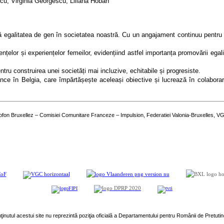
scu, Virginia Georgescu, Liliana Hoban
galitatea de gen în societatea noastră. Cu un angajament continuu pentru a 
elor și experiențelor femeilor, evidențiind astfel importanța promovării egalită
tru construirea unei societăți mai incluzive, echitabile și progresiste.
ânce în Belgia, care împărtășește aceleași obiective și lucrează în colabora
rancofon Bruxellez – Comisiei Comunitare Franceze – Impulsion, Federatiei Valonia-Bruxelles, 
ţinutul acestui site nu reprezintă poziţia oficială a Departamentului pentru Românii de Pretutin