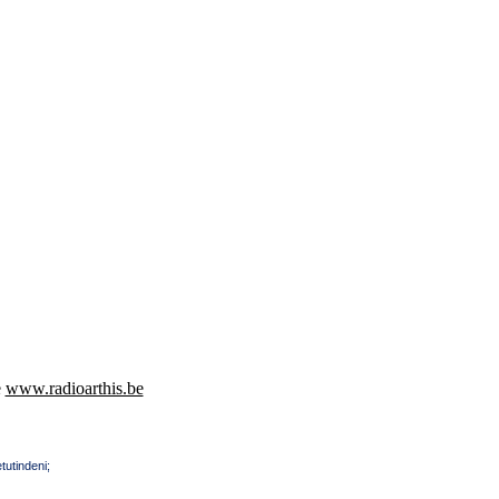
e
www.radioarthis.be
tutindeni;