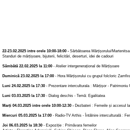
22-23.02.2025 intre orele 10:00-18:00 -
Sărbătoarea Mărțișorului/Martenitsa
Standuri de mărțișoare, bijuterii,
felicitări, deserturi, idei de cadouri
Sâmbătă 22.02.2025 la 11:00
-
Atelier intergenerațional de Mărțișoare
Duminică 23.02.2025 la 17:00
-
Hora Mărțișorului cu grupul folcloric Zamfir
Luni 24.02.2025 la 17:30
-
Prezentare interculturala : Mărțișor - Patrimon
Luni 03.03.2025 la 17:30
-
Dialog deschis - Temă: Egalitatea
Marți 04.03.2025 intre orele 10:00-12:30 -
Dezbateri : Femeile și accesul la
Miercuri 05.03.2025 la 17:00
- Radio-TV Arthis -
Întâlnire interculturală : F
Joi 06.03.2025 la 18:30
-
Expoziție : Primăvara femeilor