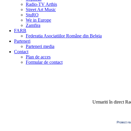
Radio-TV Arthis
Street Art Music
StuRO
We in Europe
Zamfira
FARB
Federatia Asociatiilor Române din Belgia
Parteneri
Parteneri media
Contact
Plan de acces
Formular de contact
Urmariti în direct R
Proiect re