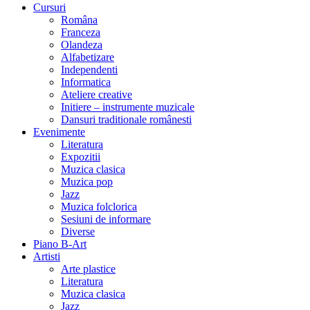
Cursuri
Româna
Franceza
Olandeza
Alfabetizare
Independenti
Informatica
Ateliere creative
Initiere – instrumente muzicale
Dansuri traditionale românesti
Evenimente
Literatura
Expozitii
Muzica clasica
Muzica pop
Jazz
Muzica folclorica
Sesiuni de informare
Diverse
Piano B-Art
Artisti
Arte plastice
Literatura
Muzica clasica
Jazz