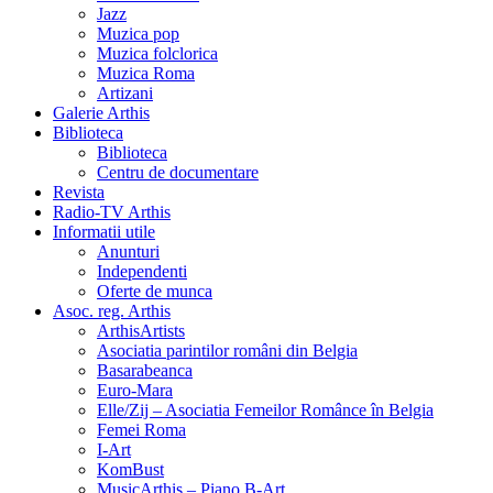
Jazz
Muzica pop
Muzica folclorica
Muzica Roma
Artizani
Galerie Arthis
Biblioteca
Biblioteca
Centru de documentare
Revista
Radio-TV Arthis
Informatii utile
Anunturi
Independenti
Oferte de munca
Asoc. reg. Arthis
ArthisArtists
Asociatia parintilor români din Belgia
Basarabeanca
Euro-Mara
Elle/Zij – Asociatia Femeilor Românce în Belgia
Femei Roma
I-Art
KomBust
MusicArthis – Piano B-Art