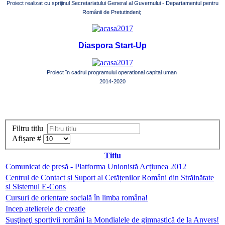
Proiect realizat cu sprijinul Secretariatului General al Guvernului - Departamentul pentru
Românii de Pretutindeni;
Diaspora Start-Up
Proiect în cadrul programului operational capital uman
2014-2020
Filtru titlu
Afișare #
Titlu
Comunicat de presă - Platforma Unionistă Acțiunea 2012
Centrul de Contact și Suport al Cetățenilor Români din Străinătate
si Sistemul E-Cons
Cursuri de orientare socială în limba româna!
Incep atelierele de creatie
Susţineţi sportivii români la Mondialele de gimnastică de la Anvers!