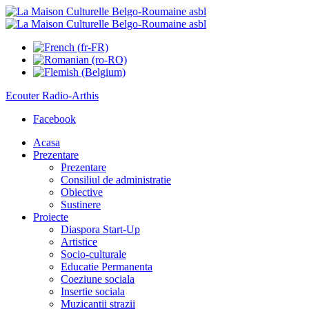
Ecouter
Radio-Arthis
Facebook
Acasa
Prezentare
Prezentare
Consiliul de administratie
Obiective
Sustinere
Proiecte
Diaspora Start-Up
Artistice
Socio-culturale
Educatie Permanenta
Coeziune sociala
Insertie sociala
Muzicantii strazii