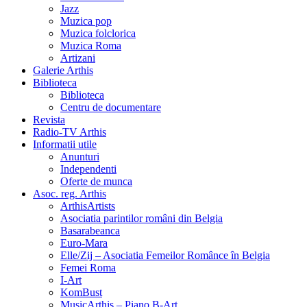
Jazz
Muzica pop
Muzica folclorica
Muzica Roma
Artizani
Galerie Arthis
Biblioteca
Biblioteca
Centru de documentare
Revista
Radio-TV Arthis
Informatii utile
Anunturi
Independenti
Oferte de munca
Asoc. reg. Arthis
ArthisArtists
Asociatia parintilor români din Belgia
Basarabeanca
Euro-Mara
Elle/Zij – Asociatia Femeilor Românce în Belgia
Femei Roma
I-Art
KomBust
MusicArthis – Piano B-Art