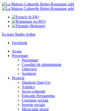
Ecouter
Radio-Arthis
Facebook
Acasa
Prezentare
Prezentare
Consiliul de administratie
Obiective
Sustinere
Proiecte
Diaspora Start-Up
Artistice
Socio-culturale
Educatie Permanenta
Coeziune sociala
Insertie sociala
Muzicantii strazii