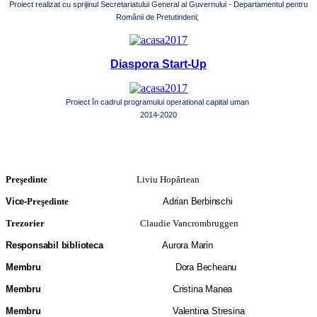
Proiect realizat cu sprijinul Secretariatului General al Guvernului - Departamentul pentru
Românii de Pretutindeni;
Diaspora Start-Up
Proiect în cadrul programului operational capital uman
2014-2020
Preşedinte
Liviu Hopârtean
Vice-
Preşedinte
Adrian Berbinschi
Trezorier
Claudie Vancrombruggen
Responsabil biblioteca
Aurora Marin
Membru
Dora Becheanu
Membru
Cristina Manea
Membru
Valentina Stresina