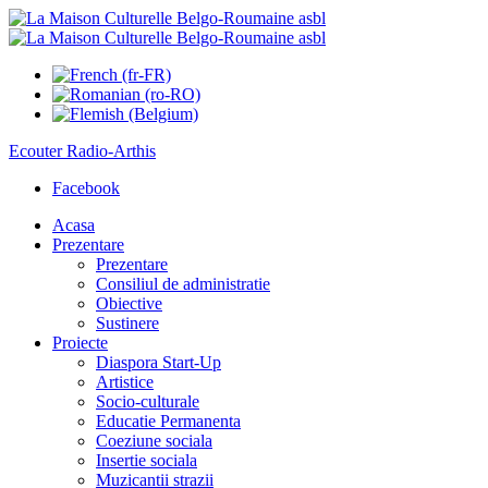
Ecouter
Radio-Arthis
Facebook
Acasa
Prezentare
Prezentare
Consiliul de administratie
Obiective
Sustinere
Proiecte
Diaspora Start-Up
Artistice
Socio-culturale
Educatie Permanenta
Coeziune sociala
Insertie sociala
Muzicantii strazii