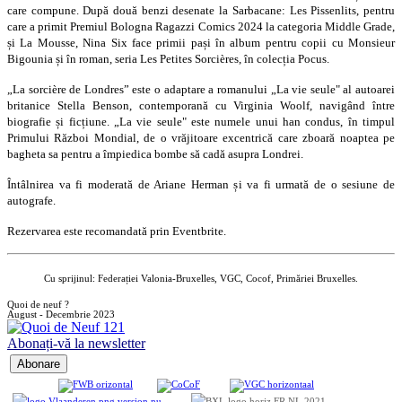
care compune. După două benzi desenate la Sarbacane: Les Pissenlits, pentru
care a primit Premiul Bologna Ragazzi Comics 2024 la categoria Middle Grade,
și La Mousse, Nina Six face primii pași în album pentru copii cu Monsieur
Bigounia și în roman, seria Les Petites Sorcières, în colecția Pocus.
„La sorcière de Londres” este o adaptare a romanului
„
La vie seule" al autoarei
britanice Stella Benson, contemporană cu Virginia Woolf, navigând între
biografie și ficțiune.
„
La vie seule" este numele unui han condus, în timpul
Primului Război Mondial, de o vrăjitoare excentrică care zboară noaptea pe
bagheta sa pentru a împiedica bombe să cadă asupra Londrei.
Întâlnirea va fi moderată de Ariane Herman și va fi urmată de o sesiune de
autografe.
Rezervarea este recomandată prin Eventbrite.
Cu sprijinul: Federației Valonia-Bruxelles, VGC, Cocof, Primăriei Bruxelles.
Quoi de neuf ?
August - Decembrie 2023
Abonați-vă la newsletter