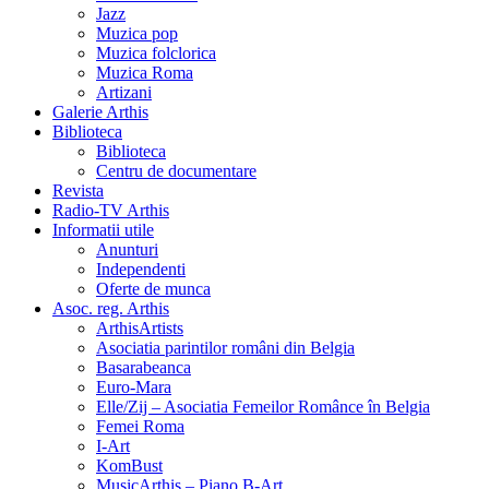
Jazz
Muzica pop
Muzica folclorica
Muzica Roma
Artizani
Galerie Arthis
Biblioteca
Biblioteca
Centru de documentare
Revista
Radio-TV Arthis
Informatii utile
Anunturi
Independenti
Oferte de munca
Asoc. reg. Arthis
ArthisArtists
Asociatia parintilor români din Belgia
Basarabeanca
Euro-Mara
Elle/Zij – Asociatia Femeilor Românce în Belgia
Femei Roma
I-Art
KomBust
MusicArthis – Piano B-Art