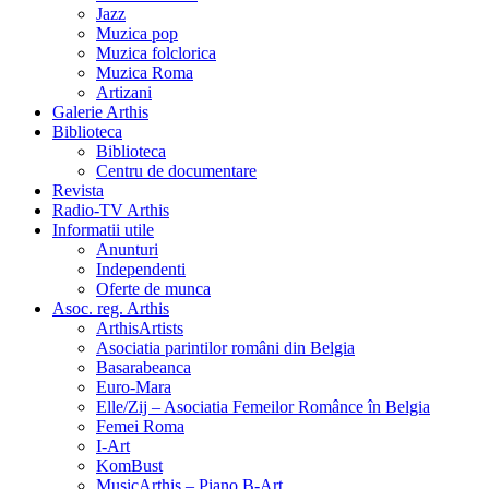
Jazz
Muzica pop
Muzica folclorica
Muzica Roma
Artizani
Galerie Arthis
Biblioteca
Biblioteca
Centru de documentare
Revista
Radio-TV Arthis
Informatii utile
Anunturi
Independenti
Oferte de munca
Asoc. reg. Arthis
ArthisArtists
Asociatia parintilor români din Belgia
Basarabeanca
Euro-Mara
Elle/Zij – Asociatia Femeilor Românce în Belgia
Femei Roma
I-Art
KomBust
MusicArthis – Piano B-Art