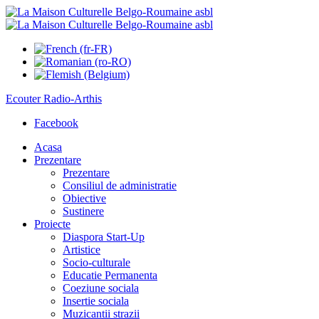
Ecouter
Radio-Arthis
Facebook
Acasa
Prezentare
Prezentare
Consiliul de administratie
Obiective
Sustinere
Proiecte
Diaspora Start-Up
Artistice
Socio-culturale
Educatie Permanenta
Coeziune sociala
Insertie sociala
Muzicantii strazii