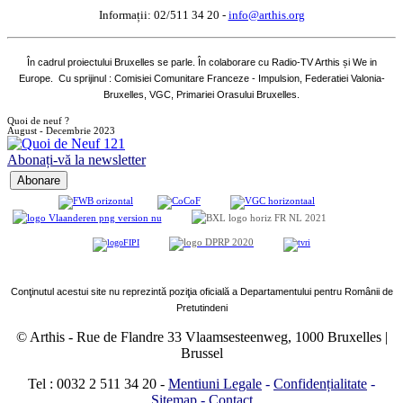
Informații: 02/511 34 20 -
info@arthis.org
În cadrul proiectului Bruxelles se parle. În colaborare cu Radio-TV Arthis și We in
Europe. Cu sprijinul : Comisiei Comunitare Franceze - Impulsion, Federatiei Valonia-
Bruxelles, VGC, Primariei Orasului Bruxelles.
Quoi de neuf ?
August - Decembrie 2023
Abonați-vă la newsletter
Conţinutul acestui site nu reprezintă poziţia oficială a Departamentului pentru Românii de
Pretutindeni
© Arthis
-
Rue de Flandre 33 Vlaamsesteenweg, 1000 Bruxelles |
Brussel
Tel : 0032 2 511 34 20
-
Mentiuni Legale
-
Confidențialitate
-
Sitemap
-
Contact