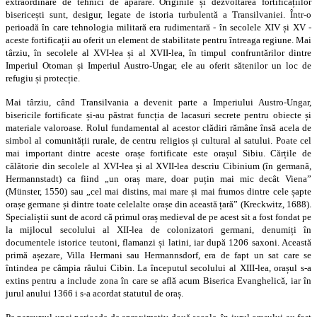
extraordinare de tehnici de apărare. Originile și dezvoltarea fortificațiilor
bisericești sunt, desigur, legate de istoria turbulentă a Transilvaniei. Într-o
perioadă în care tehnologia militară era rudimentară - în secolele XIV și XV -
aceste fortificații au oferit un element de stabilitate pentru întreaga regiune. Mai
târziu, în secolele al XVI-lea și al XVII-lea, în timpul confruntărilor dintre
Imperiul Otoman și Imperiul Austro-Ungar, ele au oferit sătenilor un loc de
refugiu și protecție.
Mai târziu, când Transilvania a devenit parte a Imperiului Austro-Ungar,
bisericile fortificate și-au păstrat funcția de lacasuri secrete pentru obiecte și
materiale valoroase. Rolul fundamental al acestor clădiri rămâne însă acela de
simbol al comunității rurale, de centru religios și cultural al satului. Poate cel
mai important dintre aceste orașe fortificate este orașul Sibiu. Cărțile de
călătorie din secolele al XVI-lea și al XVII-lea descriu Cibinium (în germană,
Hermannstadt) ca fiind „un oraș mare, doar puțin mai mic decât Viena”
(Münster, 1550) sau „cel mai distins, mai mare și mai frumos dintre cele șapte
orașe germane și dintre toate celelalte orașe din această țară” (Kreckwitz, 1688).
Specialiștii sunt de acord că primul oraș medieval de pe acest sit a fost fondat pe
la mijlocul secolului al XII-lea de colonizatori germani, denumiți în
documentele istorice teutoni, flamanzi și latini, iar după 1206 saxoni. Această
primă așezare, Villa Hermani sau Hermannsdorf, era de fapt un sat care se
întindea pe câmpia râului Cibin. La începutul secolului al XIII-lea, orașul s-a
extins pentru a include zona în care se află acum Biserica Evanghelică, iar în
jurul anului 1366 i s-a acordat statutul de oraș.