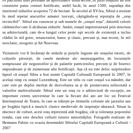
Pe parcursul unei perioade de aproximativ două secole, în jurul orașului au fost
construite patru centuri fortificate, astfel încât, în anul 1500, suprafața din
interiorul zidurilor acoperea 72 de hectare. În secolul al XV-lea, Sibiul a rezistat
în mod repetat atacurilor armatei turcești, câștigându-și reputația de „oraș
invincibil”. Sibiul era cunoscut și sub numele de „orașul roșu”, datorită culorii
cărămizilor care îi alcătuiau zidurile. Astăzi, orașul impresionează prin structura
sa arhitecturală, care de-a lungul celor peste opt secole de existență a inclus
clădiri în stil gotic, renascentist, baroc și clasic, precum și, mai recent, în stil
neoclasic, neogotic și Art Nouveau.
Vizitatorii vor fi încântați de străzile și piețele înguste ale orașului istoric, de
colțurile pitorești, de casele modeste ale meșteșugarilor, de locuințele
somptuoase ale negustorilor și de palatele patricienilor, precum și de biserici
impunătoare și de numeroase alte fortificații. Așa că nu este deloc surprinzător
faptul că orașul Sibiu a fost numit Capitală Culturală Europeană în 2007, în
același timp cu orașul Luxemburg. Este un titlu cu care orașul s-a mândrit, dar
care este pe deplin meritat de dezvoltarea sa și de promovarea neîncetată a
valorilor multiculturale. Sibiul este un oraș cu o arhitectură de excepție, un
important centru universitar în care la fiecare doi ani are loc un Festival
Internațional de Teatru, în care se trăiește pe ritmurile colorate ale jazzului sau
pe bogăția tipică a muzicii clasice medievale de inspirație săsească. Situat la
răscruce de culturi, acest oraș reprezintă atât bogăția, cât și toleranța poporului
român, care este deschis culturii tuturor minorităților. Fotografii realizate de
Hermann Fabini cu ocazia desemnării Sibiului Capitală Europeană a Culturii -
2007