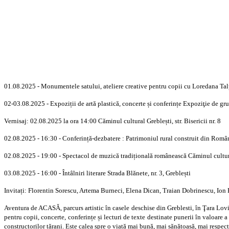
01.08.2025 -
Monumentele satului, ateliere creative pentru copii cu Loredana Ta
02-03.08.2025 - Expoziții de artă plastică, concerte și conferințe Expoziţie de gr
Vernisaj: 02.08.2025 la ora 14:00 Căminul cultural Greblești, str. Bisericii nr. 8
02.08.2025 - 16:30 - Conferință-dezbatere : Patrimoniul rural construit din Român
02.08.2025 - 19:00 - Spectacol de muzică tradițională românească Căminul cultural Gr
03.08.2025 - 16:00 - Întâlniri literare Strada Blănete, nr. 3, Greblești
Invitați: Florentin Sorescu, Artema Burneci, Elena Dican, Traian Dobrinescu, Ion
Aventura de ACASĂ, parcurs artistic în casele deschise din Greblesti, în Ţara Lovi
pentru copii, concerte, conferințe și lecturi de texte destinate punerii în valoare a
constructorilor țărani. Este calea spre o viață mai bună, mai sănătoasă, mai respectuo