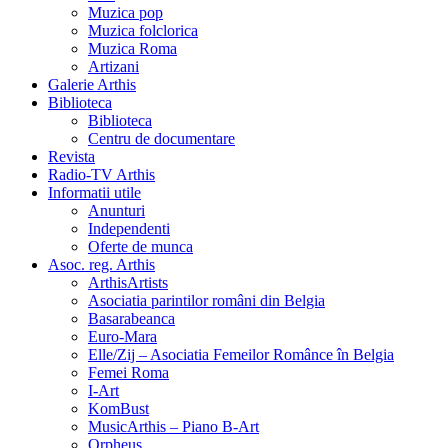
Muzica pop
Muzica folclorica
Muzica Roma
Artizani
Galerie Arthis
Biblioteca
Biblioteca
Centru de documentare
Revista
Radio-TV Arthis
Informatii utile
Anunturi
Independenti
Oferte de munca
Asoc. reg. Arthis
ArthisArtists
Asociatia parintilor români din Belgia
Basarabeanca
Euro-Mara
Elle/Zij – Asociatia Femeilor Românce în Belgia
Femei Roma
I-Art
KomBust
MusicArthis – Piano B-Art
Orpheus