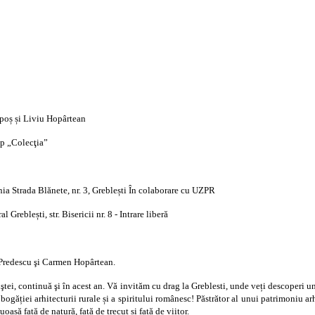
lpoș și Liviu Hopârtean
up „Colecţia”
ia Strada Blănete, nr. 3, Greblești În colaborare cu UZPR
eblești, str. Bisericii nr. 8 - Intrare liberă
 Predescu şi Carmen Hopârtean.
ştei, continuă şi în acest an. Vă invităm cu drag la Greblesti, unde veți descoperi 
 bogăției arhitecturii rurale și a spiritului românesc! Păstrător al unui patrimoniu arh
asă față de natură, față de trecut și față de viitor.