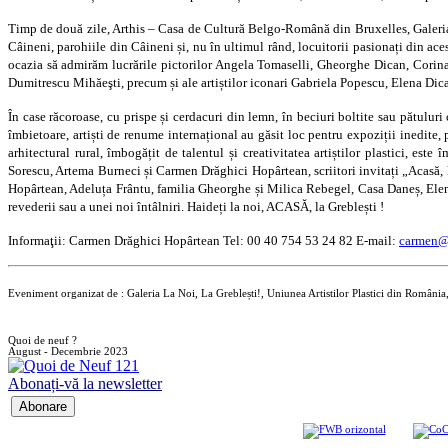
Timp de două zile, Arthis – Casa de Cultură Belgo-Română din Bruxelles, Galeria
Câineni, parohiile din Câineni și, nu în ultimul rând, locuitorii pasionați din ace
ocazia să admirăm lucrările pictorilor Angela Tomaselli, Gheorghe Dican, Corin
Dumitrescu Mihăeşti, precum și ale artiștilor iconari Gabriela Popescu, Elena Dic
În case răcoroase, cu prispe și cerdacuri din lemn, în beciuri boltite sau pătuluri 
îmbietoare, artiști de renume internațional au găsit loc pentru expoziții inedite,
arhitectural rural, îmbogățit de talentul și creativitatea artiștilor plastici, es
Sorescu, Artema Burneci și Carmen Drăghici Hopârtean, scriitori invitați „Acasă, 
Hopârtean, Adeluța Frântu, familia Gheorghe și Milica Rebegel, Casa Daneș, Elena
revederii sau a unei noi întâlniri. Haideți la noi, ACASĂ, la Greblești !
Informaţii: Carmen Drăghici Hopârtean Tel: 00 40 754 53 24 82 E-mail:
carmen@a
Eveniment organizat de : Galeria La Noi, La Greblești!, Uniunea Artistilor Plastici din Român
Quoi de neuf ?
August - Decembrie 2023
Abonați-vă la newsletter