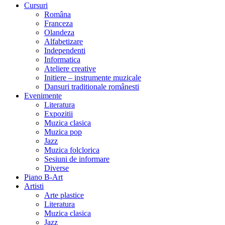
Cursuri
Româna
Franceza
Olandeza
Alfabetizare
Independenti
Informatica
Ateliere creative
Initiere – instrumente muzicale
Dansuri traditionale românesti
Evenimente
Literatura
Expozitii
Muzica clasica
Muzica pop
Jazz
Muzica folclorica
Sesiuni de informare
Diverse
Piano B-Art
Artisti
Arte plastice
Literatura
Muzica clasica
Jazz