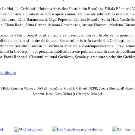
 La Noi, La Greblești!, Uniunea Artiștilor Plastici din România, Filiala Râmnicu
st sat vor invita publicul să redescopere comori ascunse ale arhitecturii rurale din a
a Croitoru, Gina Baranovschi, Olga Popescu, Ciprian Muntiu, Sorin Han, Vasile Sar
an, Elena Radu, Alina Cristea, Mioara Comănescu, Aritina Florescu, Marlena Târcavu,
ce miros a fân proaspăt cosit, în răcoarea bisericuței din sat, la obștea moșnenilor, 
 pline de culoare și iubire de frumos. Parcursul artistic în casele din Grebleşti, c
te îmbinarea trecutului nostru cu viziunea artistică a contemporaneității. Într-o a
la noi la Greblești”, vor prezenta publicului texte publicate sau în curs de publica
 Pavel Rebegel, Căminul cultural Greblești, Şcoala și grădinița veche din Grebleșt
rthis.org
ia, Filiala Râmnicu Vâlcea a UAP din România, Primăria Câineni, UZPR, Şcoala Gimnazială Genera
Boromir, Hotel Class, Milica şi Gheorghe Rebegel.