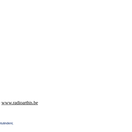
e
www.radioarthis.be
tutindeni;