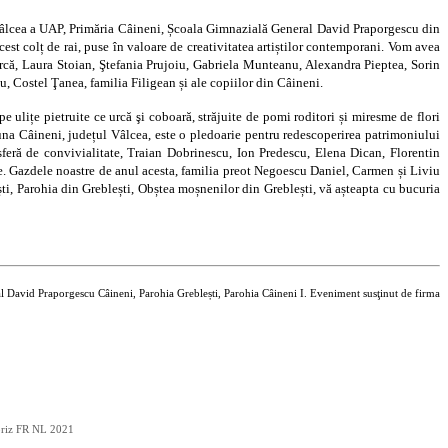
 Vâlcea a UAP, Primăria Câineni, Școala Gimnazială General David Praporgescu din
cest colț de rai, puse în valoare de creativitatea artiștilor contemporani. Vom avea
că, Laura Stoian, Ştefania Prujoiu, Gabriela Munteanu, Alexandra Pieptea, Sorin
 Costel Ţanea, familia Filigean și ale copiilor din Câineni.
pe ulițe pietruite ce urcă şi coboară, străjuite de pomi roditori și miresme de flori
omuna Câineni, județul Vâlcea, este o pledoarie pentru redescoperirea patrimoniului
tmosferă de convivialitate, Traian Dobrinescu, Ion Predescu, Elena Dican, Florentin
re. Gazdele noastre de anul acesta, familia preot Negoescu Daniel, Carmen și Liviu
i, Parohia din Greblești, Obștea moșnenilor din Greblești, vă așteapta cu bucuria
l David Praporgescu Câineni, Parohia Greblești, Parohia Câineni I. Eveniment susţinut de firma