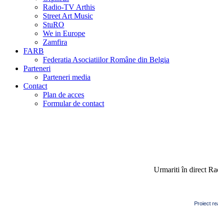
Radio-TV Arthis
Street Art Music
StuRO
We in Europe
Zamfira
FARB
Federatia Asociatiilor Române din Belgia
Parteneri
Parteneri media
Contact
Plan de acces
Formular de contact
Urmariti în direct R
Proiect re