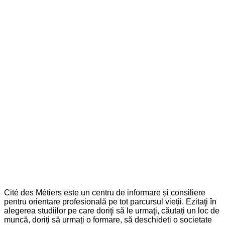
Cité des Métiers este un centru de informare și consiliere
pentru orientare profesională pe tot parcursul vieții. Ezitaţi în
alegerea studiilor pe care doriţi să le urmaţi, căutați un loc de
muncă, doriți să urmați o formare, să deschideti o societate