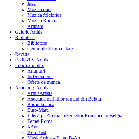
Jazz
Muzica pop
Muzica folclorica
Muzica Roma
Artizani
Galerie Arthis
Biblioteca
Biblioteca
Centru de documentare
Revista
Radio-TV Arthis
Informatii utile
Anunturi
Independenti
Oferte de munca
Asoc. reg. Arthis
ArthisArtists
Asociatia parintilor români din Belgia
Basarabeanca
Euro-Mara
Elle/Zij – Asociatia Femeilor Românce în Belgia
Femei Roma
I-Art
KomBust
MusicArthis – Piano B-Art