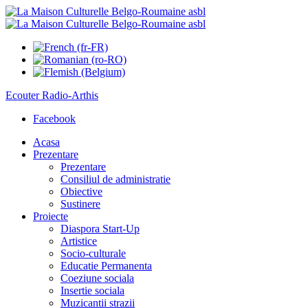
Ecouter
Radio-Arthis
Facebook
Acasa
Prezentare
Prezentare
Consiliul de administratie
Obiective
Sustinere
Proiecte
Diaspora Start-Up
Artistice
Socio-culturale
Educatie Permanenta
Coeziune sociala
Insertie sociala
Muzicantii strazii