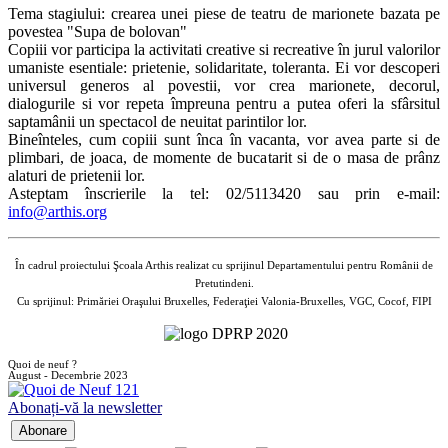
Tema stagiului: crearea unei piese de teatru de marionete bazata pe
povestea "Supa de bolovan"
Copiii vor participa la activitati creative si recreative în jurul valorilor
umaniste esentiale: prietenie, solidaritate, toleranta. Ei vor descoperi
universul generos al povestii, vor crea marionete, decorul,
dialogurile si vor repeta împreuna pentru a putea oferi la sfârsitul
saptamânii un spectacol de neuitat parintilor lor.
Bineînteles, cum copiii sunt înca în vacanta, vor avea parte si de
plimbari, de joaca, de momente de bucatarit si de o masa de prânz
alaturi de prietenii lor.
Asteptam înscrierile la tel: 02/5113420 sau prin e-mail:
info@arthis.org
În cadrul proiectului Şcoala Arthis realizat cu sprijinul Departamentului pentru Românii de
Pretutindeni.
Cu sprijinul: Primăriei Oraşului Bruxelles, Federaţiei Valonia-Bruxelles, VGC, Cocof, FIPI
Quoi de neuf ?
August - Decembrie 2023
Abonați-vă la newsletter