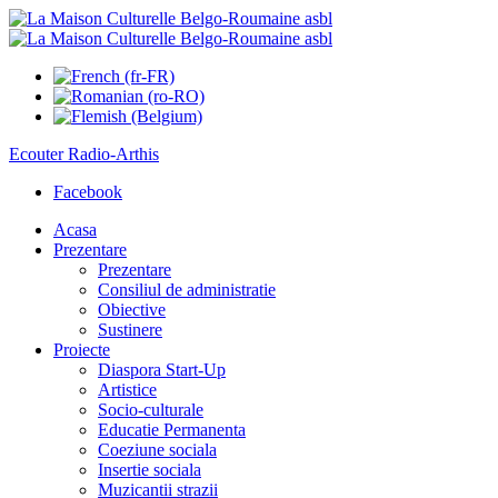
Ecouter
Radio-Arthis
Facebook
Acasa
Prezentare
Prezentare
Consiliul de administratie
Obiective
Sustinere
Proiecte
Diaspora Start-Up
Artistice
Socio-culturale
Educatie Permanenta
Coeziune sociala
Insertie sociala
Muzicantii strazii