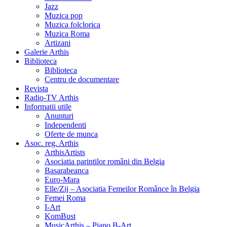
Jazz
Muzica pop
Muzica folclorica
Muzica Roma
Artizani
Galerie Arthis
Biblioteca
Biblioteca
Centru de documentare
Revista
Radio-TV Arthis
Informatii utile
Anunturi
Independenti
Oferte de munca
Asoc. reg. Arthis
ArthisArtists
Asociatia parintilor români din Belgia
Basarabeanca
Euro-Mara
Elle/Zij – Asociatia Femeilor Românce în Belgia
Femei Roma
I-Art
KomBust
MusicArthis – Piano B-Art