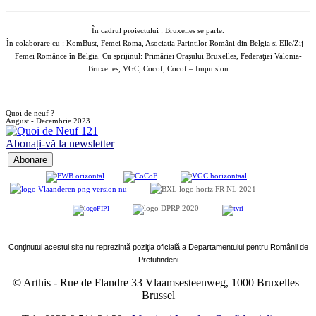
În cadrul proiectului : Bruxelles se parle.
În colaborare cu : KomBust, Femei Roma, Asociatia Parintilor Români din Belgia si Elle/Zij –
Femei Românce în Belgia. Cu sprijinul: Primăriei Oraşului Bruxelles, Federaţiei Valonia-
Bruxelles, VGC, Cocof, Cocof – Impulsion
Quoi de neuf ?
August - Decembrie 2023
Abonați-vă la newsletter
Conţinutul acestui site nu reprezintă poziţia oficială a Departamentului pentru Românii de
Pretutindeni
© Arthis
-
Rue de Flandre 33 Vlaamsesteenweg, 1000 Bruxelles |
Brussel