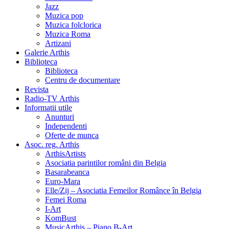
Jazz
Muzica pop
Muzica folclorica
Muzica Roma
Artizani
Galerie Arthis
Biblioteca
Biblioteca
Centru de documentare
Revista
Radio-TV Arthis
Informatii utile
Anunturi
Independenti
Oferte de munca
Asoc. reg. Arthis
ArthisArtists
Asociatia parintilor români din Belgia
Basarabeanca
Euro-Mara
Elle/Zij – Asociatia Femeilor Românce în Belgia
Femei Roma
I-Art
KomBust
MusicArthis – Piano B-Art