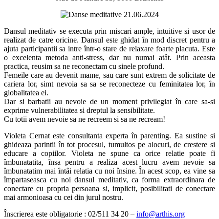
Dansul meditativ se executa prin miscari ample, intuitive si usor de
realizat de catre oricine. Dansul este ghidat în mod discret pentru a
ajuta participantii sa intre într-o stare de relaxare foarte placuta. Este
o excelenta metoda anti-stress, dar nu numai atât. Prin aceasta
practica, reusim sa ne reconectam cu sinele profund.
Femeile care au devenit mame, sau care sunt extrem de solicitate de
cariera lor, simt nevoia sa sa se reconecteze cu feminitatea lor, în
globalitatea ei.
Dar si barbatii au nevoie de un moment privilegiat în care sa-si
exprime vulnerabilitatea si dreptul la sensibilitate.
Cu totii avem nevoie sa ne recreem si sa ne recream!
Violeta Cernat este consultanta experta în parenting. Ea sustine si
ghideaza parintii în tot procesul, tumultos pe alocuri, de crestere si
educare a copiilor. Violeta ne spune ca orice relatie poate fi
îmbunatatita, însa pentru a realiza acest lucru avem nevoie sa
îmbunatatim mai întâi relatia cu noi însine. În acest scop, ea vine sa
împartaseasca cu noi dansul meditativ, ca forma extraordinara de
conectare cu propria persoana si, implicit, posibilitati de conectare
mai armonioasa cu cei din jurul nostru.
Înscrierea este obligatorie : 02/511 34 20 –
info@arthis.org