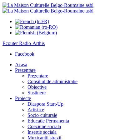
Ecouter
Radio-Arthis
Facebook
Acasa
Prezentare
Prezentare
Consiliul de administratie
Obiective
Sustinere
Proiecte
Diaspora Start-Up
Artistice
Socio-culturale
Educatie Permanenta
Coeziune sociala
Insertie sociala
Muzicantii strazii