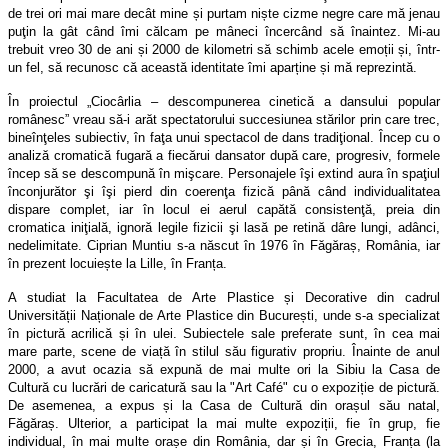
de trei ori mai mare decât mine și purtam niște cizme negre care mă jenau
puţin la gât când îmi călcam pe mâneci încercând să înaintez. Mi-au
trebuit vreo 30 de ani și 2000 de kilometri să schimb acele emoții și, într-
un fel, să recunosc că această identitate îmi aparține și mă reprezintă.
În proiectul „Ciocârlia – descompunerea cinetică a dansului popular
românesc” vreau să-i arăt spectatorului succesiunea stărilor prin care trec,
bineînţeles subiectiv, în faţa unui spectacol de dans tradiţional. Încep cu o
analiză cromatică fugară a fiecărui dansator după care, progresiv, formele
încep să se descompună în mişcare. Personajele îşi extind aura în spaţiul
înconjurător şi îşi pierd din coerenţa fizică până când individualitatea
dispare complet, iar în locul ei aerul capătă consistenţă, preia din
cromatica iniţială, ignoră legile fizicii şi lasă pe retină dâre lungi, adânci,
nedelimitate. Ciprian Muntiu s-a născut în 1976 în Făgăraș, România, iar
în prezent locuiește la Lille, în Franța.
A studiat la Facultatea de Arte Plastice și Decorative din cadrul
Universității Naționale de Arte Plastice din București, unde s-a specializat
în pictură acrilică și în ulei. Subiectele sale preferate sunt, în cea mai
mare parte, scene de viață în stilul său figurativ propriu. Înainte de anul
2000, a avut ocazia să expună de mai multe ori la Sibiu la Casa de
Cultură cu lucrări de caricatură sau la "Art Café" cu o expoziție de pictură.
De asemenea, a expus și la Casa de Cultură din orașul său natal,
Făgăraș. Ulterior, a participat la mai multe expoziții, fie în grup, fie
individual, în mai multe orașe din România, dar și în Grecia, Franța (la