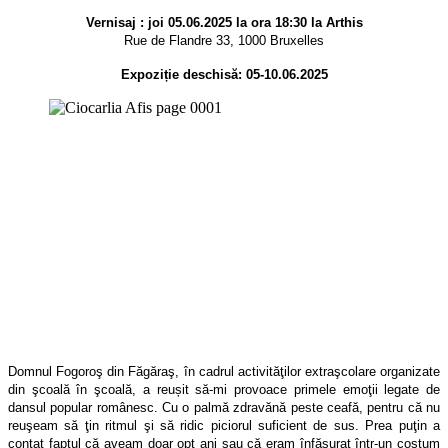
Vernisaj : joi 05.06.2025 la ora 18:30 la Arthis
Rue de Flandre 33, 1000 Bruxelles
Expoziție deschisă: 05-10.06.2025
Domnul Fogoroş din Făgăraş, în cadrul activităţilor extraşcolare organizate
din şcoală în şcoală, a reușit să-mi provoace primele emoţii legate de
dansul popular românesc. Cu o palmă zdravănă peste ceafă, pentru că nu
reuşeam să ţin ritmul şi să ridic piciorul suficient de sus. Prea puţin a
contat faptul că aveam doar opt ani sau că eram înfăşurat într-un costum