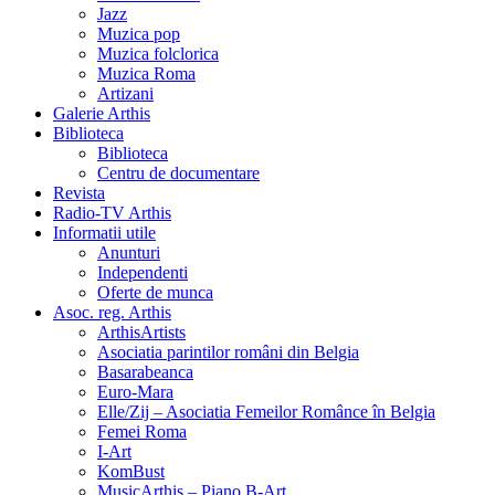
Jazz
Muzica pop
Muzica folclorica
Muzica Roma
Artizani
Galerie Arthis
Biblioteca
Biblioteca
Centru de documentare
Revista
Radio-TV Arthis
Informatii utile
Anunturi
Independenti
Oferte de munca
Asoc. reg. Arthis
ArthisArtists
Asociatia parintilor români din Belgia
Basarabeanca
Euro-Mara
Elle/Zij – Asociatia Femeilor Românce în Belgia
Femei Roma
I-Art
KomBust
MusicArthis – Piano B-Art