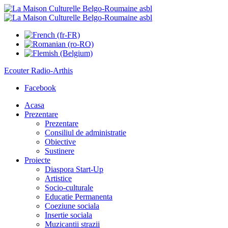
Ecouter
Radio-Arthis
Facebook
Acasa
Prezentare
Prezentare
Consiliul de administratie
Obiective
Sustinere
Proiecte
Diaspora Start-Up
Artistice
Socio-culturale
Educatie Permanenta
Coeziune sociala
Insertie sociala
Muzicantii strazii