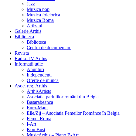
Jazz
Muzica pop
Muzica folclorica
Muzica Roma
Artizani
Galerie Arthis
Biblioteca
Biblioteca
Centru de documentare
Revista
Radio-TV Arthis
Informatii utile
Anunturi
Independenti
Oferte de munca
Asoc. reg. Arthis
ArthisArtists
Asociatia parintilor români din Belgia
Basarabeanca
Euro-Mara
Elle/Zij – Asociatia Femeilor Românce în Belgia
Femei Roma
I-Art
KomBust
MusicArthis – Piano B-Art