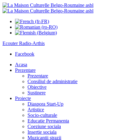
Ecouter
Radio-Arthis
Facebook
Acasa
Prezentare
Prezentare
Consiliul de administratie
Obiective
Sustinere
Proiecte
Diaspora Start-Up
Artistice
Socio-culturale
Educatie Permanenta
Coeziune sociala
Insertie sociala
Muzicantii strazii