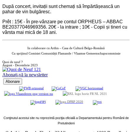
După concert, invitații sunt chemați să împărtășească un
pahar de vin bulgăresc.
Prêt : 15€ - În pre-vânzare pe contul ORPHEUS – ABBAC
BE20377046969356. 20€ - la intrare ; 10€ - Copii și tineri cu
vârsta mai mică de 18 ani.
In colaborare cu Arthis – Casa de Cultur
ă
Belgo-Român
ă
Cu sprijinul Comisiei Comunității Flamande / Vlaamse Gemeenschapscommissie
Quoi de neuf ?
August - Decembrie 2023
Abonați-vă la newsletter
Conţinutul acestui site nu reprezintă poziţia oficială a Departamentului pentru Românii de
Pretutindeni