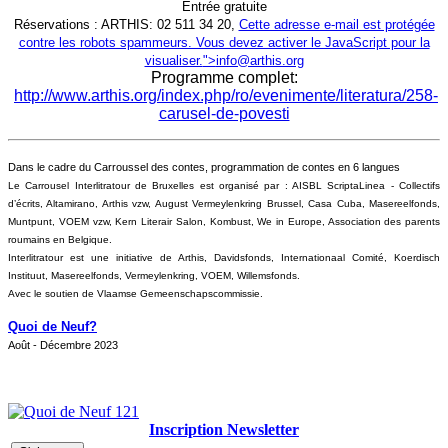
Entrée gratuite
Réservations : ARTHIS: 02 511 34 20,
Cette adresse e-mail est protégée
contre les robots spammeurs. Vous devez activer le JavaScript pour la
visualiser.
">
info@arthis.org
Programme complet:
http://www.arthis.org/index.php/ro/evenimente/literatura/258-
carusel-de-povesti
Dans le cadre du Carroussel des contes, programmation de contes en 6 langues
Le Carrousel Interlitratour de Bruxelles est organisé par : AISBL ScriptaLinea - Collectifs
d’écrits, Altamirano, Arthis vzw, August Vermeylenkring Brussel, Casa Cuba, Masereelfonds,
Muntpunt, VOEM vzw, Kern Literair Salon, Kombust, We in Europe, Association des parents
roumains en Belgique.
Interlitratour est une initiative de Arthis, Davidsfonds, Internationaal Comité, Koerdisch
Instituut, Masereelfonds, Vermeylenkring, VOEM, Willemsfonds.
Avec le soutien de Vlaamse Gemeenschapscommissie.
Quoi de Neuf?
Août - Décembre 2023
Inscription Newsletter