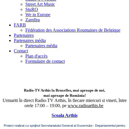
Street Art Music
StuRO
We in Europe
Zamfira
FARB
Fédération des Associations Roumaines de Belgique
Partenaires
Partenaires média
Partenaires média
Contact
Plan d'accès
Formulaire de contact
Radio-TV Arthis la Bruxelles, mai aproape de noi,
mai aproape de România!
Urmariti în direct Radio-TV Arthis,
în fiecare miercuri si vineri, între
orele 17:00 – 19:00, pe
www.radioarthis.be
Scoala Arthis
Proiect realizat cu sprijinul Secretariatului General al Guvernului - Departamentul pentru