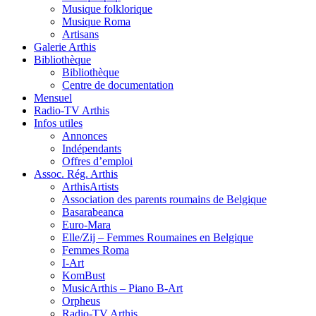
Musique folklorique
Musique Roma
Artisans
Galerie Arthis
Bibliothèque
Bibliothèque
Centre de documentation
Mensuel
Radio-TV Arthis
Infos utiles
Annonces
Indépendants
Offres d’emploi
Assoc. Rég. Arthis
ArthisArtists
Association des parents roumains de Belgique
Basarabeanca
Euro-Mara
Elle/Zij – Femmes Roumaines en Belgique
Femmes Roma
I-Art
KomBust
MusicArthis – Piano B-Art
Orpheus
Radio-TV Arthis