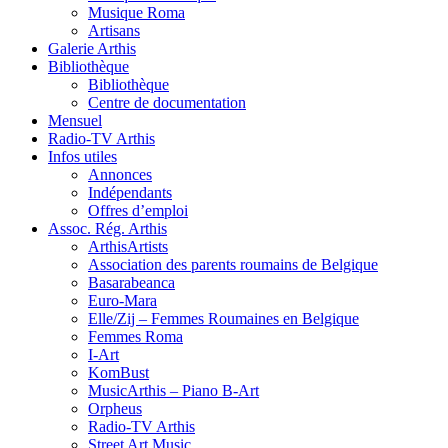
Musique Roma
Artisans
Galerie Arthis
Bibliothèque
Bibliothèque
Centre de documentation
Mensuel
Radio-TV Arthis
Infos utiles
Annonces
Indépendants
Offres d’emploi
Assoc. Rég. Arthis
ArthisArtists
Association des parents roumains de Belgique
Basarabeanca
Euro-Mara
Elle/Zij – Femmes Roumaines en Belgique
Femmes Roma
I-Art
KomBust
MusicArthis – Piano B-Art
Orpheus
Radio-TV Arthis
Street Art Music