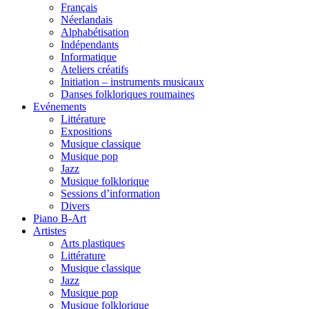
Français
Néerlandais
Alphabétisation
Indépendants
Informatique
Ateliers créatifs
Initiation – instruments musicaux
Danses folkloriques roumaines
Evénements
Littérature
Expositions
Musique classique
Musique pop
Jazz
Musique folklorique
Sessions d’information
Divers
Piano B-Art
Artistes
Arts plastiques
Littérature
Musique classique
Jazz
Musique pop
Musique folklorique