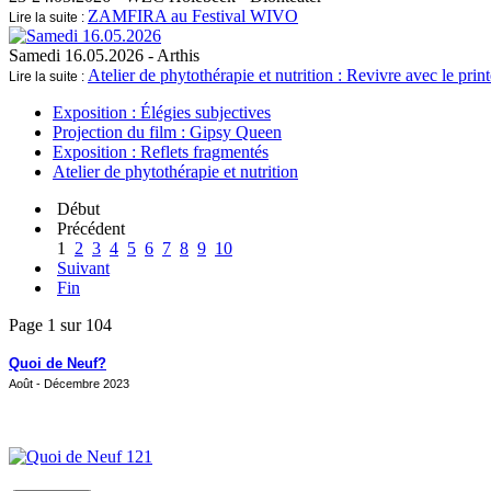
ZAMFIRA au Festival WIVO
Lire la suite :
Samedi 16.05.2026
- Arthis
Atelier de phytothérapie et nutrition : Revivre avec le pri
Lire la suite :
Exposition : Élégies subjectives
Projection du film : Gipsy Queen
Exposition : Reflets fragmentés
Atelier de phytothérapie et nutrition
Début
Précédent
1
2
3
4
5
6
7
8
9
10
Suivant
Fin
Page 1 sur 104
Quoi de Neuf?
Août - Décembre 2023