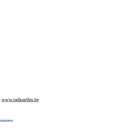
e
www.radioarthis.be
tutindeni;