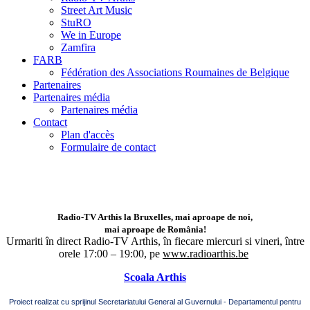
Street Art Music
StuRO
We in Europe
Zamfira
FARB
Fédération des Associations Roumaines de Belgique
Partenaires
Partenaires média
Partenaires média
Contact
Plan d'accès
Formulaire de contact
Radio-TV Arthis la Bruxelles, mai aproape de noi,
mai aproape de România!
Urmariti în direct Radio-TV Arthis,
în fiecare miercuri si vineri, între
orele 17:00 – 19:00, pe
www.radioarthis.be
Scoala Arthis
Proiect realizat cu sprijinul Secretariatului General al Guvernului - Departamentul pentru