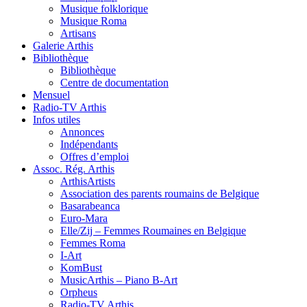
Musique folklorique
Musique Roma
Artisans
Galerie Arthis
Bibliothèque
Bibliothèque
Centre de documentation
Mensuel
Radio-TV Arthis
Infos utiles
Annonces
Indépendants
Offres d’emploi
Assoc. Rég. Arthis
ArthisArtists
Association des parents roumains de Belgique
Basarabeanca
Euro-Mara
Elle/Zij – Femmes Roumaines en Belgique
Femmes Roma
I-Art
KomBust
MusicArthis – Piano B-Art
Orpheus
Radio-TV Arthis