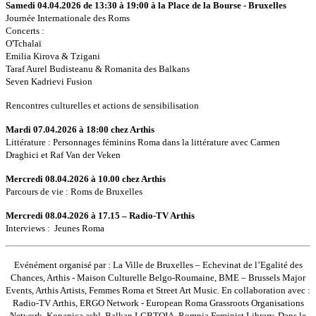
Samedi 04.04.2026 de 13:30 à 19:00 à la Place de la Bourse - Bruxelles
Journée Internationale des Roms
Concerts :
O'Tchalaï
Emilia Kirova & Tzigani
Taraf Aurel Budisteanu & Romanita des Balkans
Seven Kadrievi Fusion
Rencontres culturelles et actions de sensibilisation
Mardi 07.04.2026 à 18:00 chez Arthis
Littérature : Personnages féminins Roma dans la littérature avec Carmen
Draghici et Raf Van der Veken
Mercredi 08.04.2026 à 10.00 chez Arthis
Parcours de vie : Roms de Bruxelles
Mercredi 08.04.2026 à 17.15 – Radio-TV Arthis
Interviews : Jeunes Roma
Evénément organisé par : La Ville de Bruxelles – Echevinat de l’Egalité des
Chances, Arthis - Maison Culturelle Belgo-Roumaine, BME – Brussels Major
Events, Arthis Artists, Femmes Roma et Street Art Music. En collaboration avec :
Radio-TV Arthis, ERGO Network - European Roma Grassroots Organisations
Network. Kopanica asbl, Balkan LGBTQIA, Romnja Feminist Library. Dans le