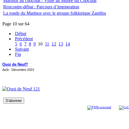
Martisor au chocolat - Visite au Musée du Chocolat
Rencontre-débat : Parcours d’immigration
La ronde du Martisor avec le groupe folklorique Zamfira
Page 10 sur 64
Début
Précédent
5
6
7
8
9
10
11
12
13
14
Suivant
Fin
Quoi de Neuf?
Août - Décembre 2023