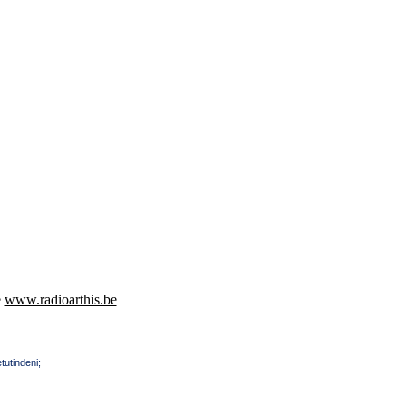
e
www.radioarthis.be
tutindeni;