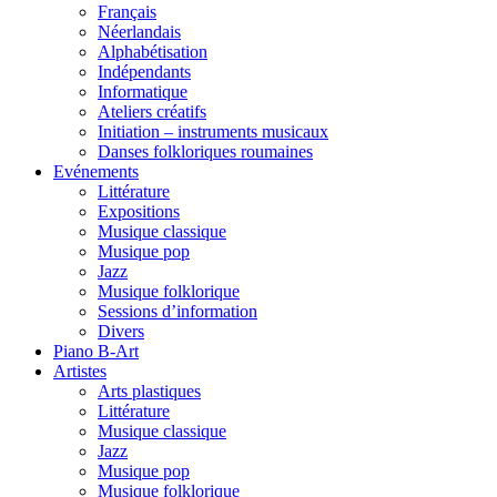
Français
Néerlandais
Alphabétisation
Indépendants
Informatique
Ateliers créatifs
Initiation – instruments musicaux
Danses folkloriques roumaines
Evénements
Littérature
Expositions
Musique classique
Musique pop
Jazz
Musique folklorique
Sessions d’information
Divers
Piano B-Art
Artistes
Arts plastiques
Littérature
Musique classique
Jazz
Musique pop
Musique folklorique