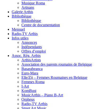
Musique Roma
Artisans
Galerie Arthis
Bibliothèque
Bibliothèque
Centre de documentation
Mensuel
Radio-TV Arthis
Infos utiles
Annonces
Indépendants
Offres d’emploi
Assoc. Rég. Arthis
ArthisArtists
Association des parents roumains de Belgique
Basarabeanca
Euro-Mara
Elle/Zij – Femmes Roumaines en Belgique
Femmes Roma
I-Art
KomBust
MusicArthis – Piano B-Art
Orpheus
Radio-TV Arthis
Street Art Music