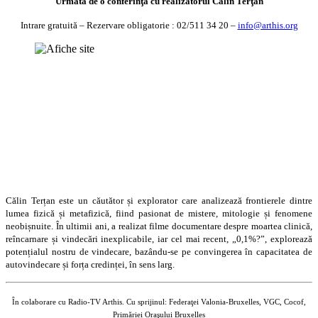
Urmată de o conferinţă cu realizatorul Călin Terţan
Intrare gratuită – Rezervare obligatorie : 02/511 34 20 –
info@arthis.org
Călin Terțan este un căutător și explorator care analizează frontierele dintre
lumea fizică și metafizică, fiind pasionat de mistere, mitologie și fenomene
neobișnuite. În ultimii ani, a realizat filme documentare despre moartea clinică,
reîncarnare și vindecări inexplicabile, iar cel mai recent, „0,1%?”, explorează
potențialul nostru de vindecare, bazându-se pe convingerea în capacitatea de
autovindecare și forța credinței, în sens larg.
În colaborare cu Radio-TV Arthis. Cu sprijinul: Federaţei Valonia-Bruxelles, VGC, Cocof,
Primăriei Oraşului Bruxelles