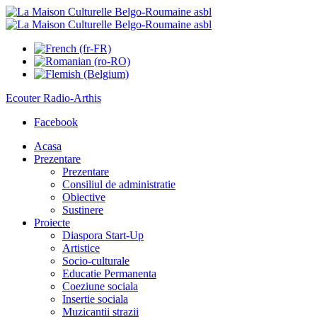
Ecouter
Radio-Arthis
Facebook
Acasa
Prezentare
Prezentare
Consiliul de administratie
Obiective
Sustinere
Proiecte
Diaspora Start-Up
Artistice
Socio-culturale
Educatie Permanenta
Coeziune sociala
Insertie sociala
Muzicantii strazii