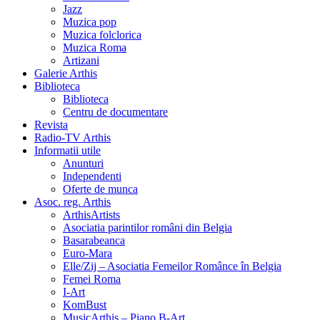
Jazz
Muzica pop
Muzica folclorica
Muzica Roma
Artizani
Galerie Arthis
Biblioteca
Biblioteca
Centru de documentare
Revista
Radio-TV Arthis
Informatii utile
Anunturi
Independenti
Oferte de munca
Asoc. reg. Arthis
ArthisArtists
Asociatia parintilor români din Belgia
Basarabeanca
Euro-Mara
Elle/Zij – Asociatia Femeilor Românce în Belgia
Femei Roma
I-Art
KomBust
MusicArthis – Piano B-Art