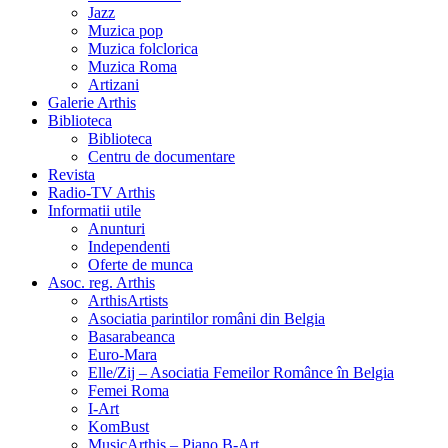
Jazz
Muzica pop
Muzica folclorica
Muzica Roma
Artizani
Galerie Arthis
Biblioteca
Biblioteca
Centru de documentare
Revista
Radio-TV Arthis
Informatii utile
Anunturi
Independenti
Oferte de munca
Asoc. reg. Arthis
ArthisArtists
Asociatia parintilor români din Belgia
Basarabeanca
Euro-Mara
Elle/Zij – Asociatia Femeilor Românce în Belgia
Femei Roma
I-Art
KomBust
MusicArthis – Piano B-Art