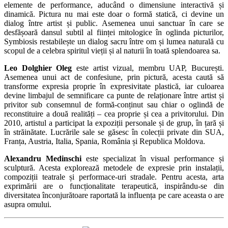
elemente de performance, aducând o dimensiune interactivă și
dinamică. Pictura nu mai este doar o formă statică, ci devine un
dialog între artist și public. Asemenea unui sanctuar în care se
desfășoară dansul subtil al ființei mitologice în oglinda picturilor,
Symbiosis restabilește un dialog sacru între om și lumea naturală cu
scopul de a celebra spiritul vieții și al naturii în toată splendoarea sa.
Leo Dolghier Oleg
este artist vizual, membru UAP, București.
Asemenea unui act de confesiune, prin pictură, acesta caută să
transforme expresia proprie în expresivitate plastică, iar culoarea
devine limbajul de semnificare ca punte de relaționare între artist și
privitor sub consemnul de formă-conținut sau chiar o oglindă de
reconstituire a două realități – cea proprie și cea a privitorului. Din
2010, artistul a participat la expoziții personale și de grup, în țară și
în străinătate. Lucrările sale se găsesc în colecții private din SUA,
Franța, Austria, Italia, Spania, România și Republica Moldova.
Alexandru Medinschi
este specializat în visual performance și
sculptură. Acesta explorează metodele de expresie prin instalații,
compoziții teatrale și performace-uri stradale. Pentru acesta, arta
exprimării are o funcționalitate terapeutică, inspirându-se din
diversitatea înconjurătoare raportată la influența pe care aceasta o are
asupra omului.