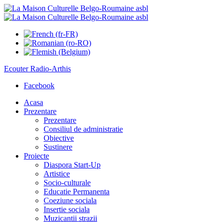
Ecouter
Radio-Arthis
Facebook
Acasa
Prezentare
Prezentare
Consiliul de administratie
Obiective
Sustinere
Proiecte
Diaspora Start-Up
Artistice
Socio-culturale
Educatie Permanenta
Coeziune sociala
Insertie sociala
Muzicantii strazii