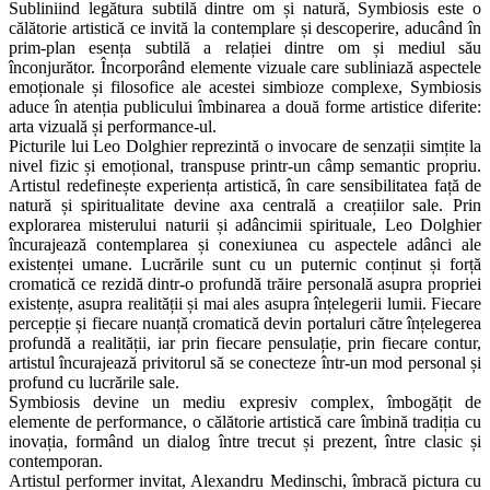
Subliniind legătura subtilă dintre om și natură, Symbiosis este o
călătorie artistică ce invită la contemplare și descoperire, aducând în
prim-plan esența subtilă a relației dintre om și mediul său
înconjurător. Încorporând elemente vizuale care subliniază aspectele
emoționale și filosofice ale acestei simbioze complexe, Symbiosis
aduce în atenția publicului îmbinarea a două forme artistice diferite:
arta vizuală și performance-ul.
Picturile lui Leo Dolghier reprezintă o invocare de senzații simțite la
nivel fizic și emoțional, transpuse printr-un câmp semantic propriu.
Artistul redefinește experiența artistică, în care sensibilitatea față de
natură și spiritualitate devine axa centrală a creațiilor sale. Prin
explorarea misterului naturii și adâncimii spirituale, Leo Dolghier
încurajează contemplarea și conexiunea cu aspectele adânci ale
existenței umane. Lucrările sunt cu un puternic conținut și forță
cromatică ce rezidă dintr-o profundă trăire personală asupra propriei
existențe, asupra realității și mai ales asupra înțelegerii lumii. Fiecare
percepție și fiecare nuanță cromatică devin portaluri către înțelegerea
profundă a realității, iar prin fiecare pensulație, prin fiecare contur,
artistul încurajează privitorul să se conecteze într-un mod personal și
profund cu lucrările sale.
Symbiosis devine un mediu expresiv complex, îmbogățit de
elemente de performance, o călătorie artistică care îmbină tradiția cu
inovația, formând un dialog între trecut și prezent, între clasic și
contemporan.
Artistul performer invitat, Alexandru Medinschi, îmbracă pictura cu