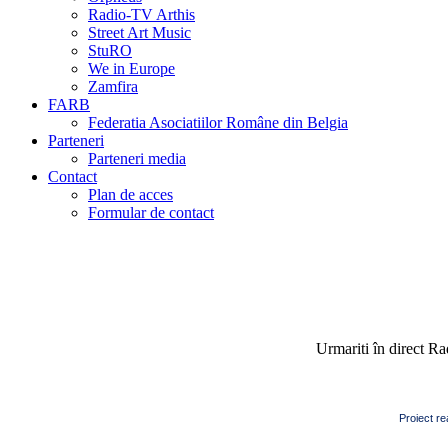
Radio-TV Arthis
Street Art Music
StuRO
We in Europe
Zamfira
FARB
Federatia Asociatiilor Române din Belgia
Parteneri
Parteneri media
Contact
Plan de acces
Formular de contact
Urmariti în direct R
Proiect re