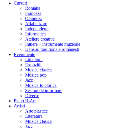
Cursuri
Româna
Franceza
Olandeza
Alfabetizare
Independenti
Informatica
Ateliere creative
Initiere – instrumente muzicale
Dansuri traditionale românesti
Evenimente
Literatura
Expozitii
Muzica clasica
Muzica pop
Jazz
Muzica folclorica
Sesiuni de informare
Diverse
Piano B-Art
Artisti
Arte plastice
Literatura
Muzica clasica
Jazz