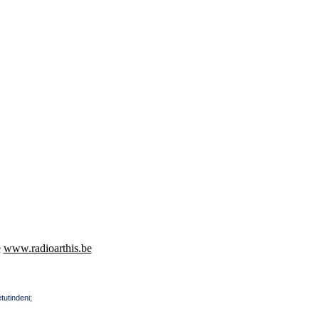
e
www.radioarthis.be
tutindeni;