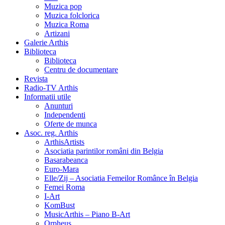
Muzica pop
Muzica folclorica
Muzica Roma
Artizani
Galerie Arthis
Biblioteca
Biblioteca
Centru de documentare
Revista
Radio-TV Arthis
Informatii utile
Anunturi
Independenti
Oferte de munca
Asoc. reg. Arthis
ArthisArtists
Asociatia parintilor români din Belgia
Basarabeanca
Euro-Mara
Elle/Zij – Asociatia Femeilor Românce în Belgia
Femei Roma
I-Art
KomBust
MusicArthis – Piano B-Art
Orpheus