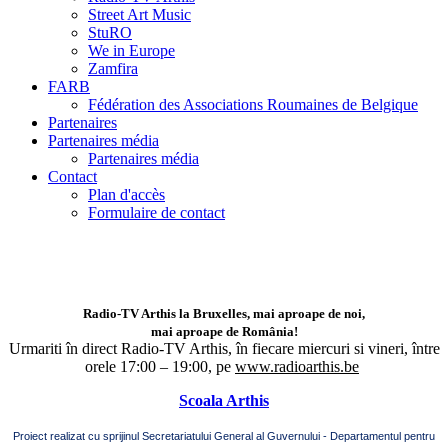
Street Art Music
StuRO
We in Europe
Zamfira
FARB
Fédération des Associations Roumaines de Belgique
Partenaires
Partenaires média
Partenaires média
Contact
Plan d'accès
Formulaire de contact
Radio-TV Arthis la Bruxelles, mai aproape de noi,
mai aproape de România!
Urmariti în direct Radio-TV Arthis,
în fiecare miercuri si vineri, între
orele 17:00 – 19:00, pe
www.radioarthis.be
Scoala Arthis
Proiect realizat cu sprijinul Secretariatului General al Guvernului - Departamentul pentru