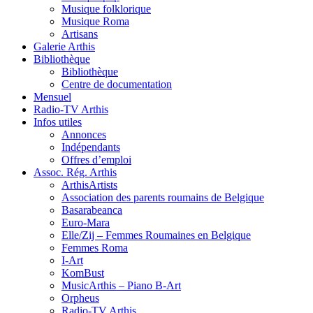
Musique folklorique
Musique Roma
Artisans
Galerie Arthis
Bibliothèque
Bibliothèque
Centre de documentation
Mensuel
Radio-TV Arthis
Infos utiles
Annonces
Indépendants
Offres d’emploi
Assoc. Rég. Arthis
ArthisArtists
Association des parents roumains de Belgique
Basarabeanca
Euro-Mara
Elle/Zij – Femmes Roumaines en Belgique
Femmes Roma
I-Art
KomBust
MusicArthis – Piano B-Art
Orpheus
Radio-TV Arthis