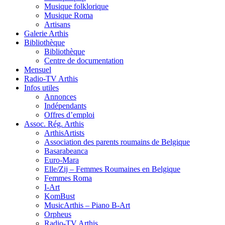
Musique folklorique
Musique Roma
Artisans
Galerie Arthis
Bibliothèque
Bibliothèque
Centre de documentation
Mensuel
Radio-TV Arthis
Infos utiles
Annonces
Indépendants
Offres d’emploi
Assoc. Rég. Arthis
ArthisArtists
Association des parents roumains de Belgique
Basarabeanca
Euro-Mara
Elle/Zij – Femmes Roumaines en Belgique
Femmes Roma
I-Art
KomBust
MusicArthis – Piano B-Art
Orpheus
Radio-TV Arthis