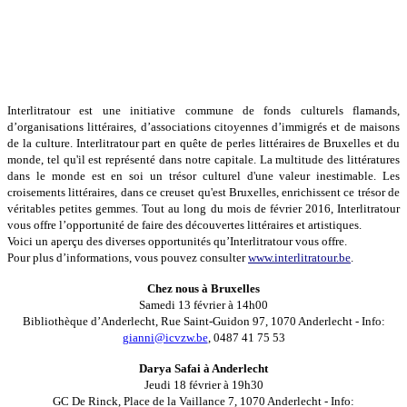
Interlitratour est une initiative commune de fonds culturels flamands,
d’organisations littéraires, d’associations citoyennes d’immigrés et de maisons
de la culture. Interlitratour part en quête de perles littéraires de Bruxelles et du
monde, tel qu'il est représenté dans notre capitale. La multitude des littératures
dans le monde est en soi un trésor culturel d'une valeur inestimable. Les
croisements littéraires, dans ce creuset qu'est Bruxelles, enrichissent ce trésor de
véritables petites gemmes. Tout au long du mois de février 2016, Interlitratour
vous offre l’opportunité de faire des découvertes littéraires et artistiques.
Voici un aperçu des diverses opportunités qu’Interlitratour vous offre.
Pour plus d’informations, vous pouvez consulter
www.interlitratour.be
.
Chez nous à Bruxelles
Samedi 13 février à 14h00
Bibliothèque d’Anderlecht, Rue Saint-Guidon 97, 1070 Anderlecht - Info:
gianni@icvzw.be
, 0487 41 75 53
Darya Safai à Anderlecht
Jeudi 18 février à 19h30
GC De Rinck, Place de la Vaillance 7, 1070 Anderlecht - Info: