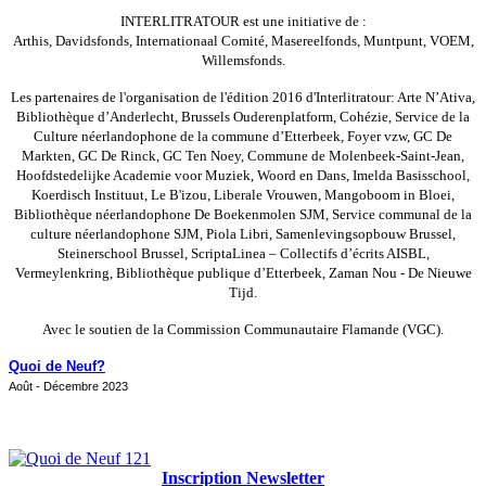
INTERLITRATOUR est une initiative de :
Arthis, Davidsfonds, Internationaal Comité, Masereelfonds, Muntpunt, VOEM,
Willemsfonds.
Les partenaires de l'organisation de l'édition 2016 d'Interlitratour: Arte N’Ativa,
Bibliothèque d’Anderlecht, Brussels Ouderenplatform, Cohézie, Service de la
Culture néerlandophone de la commune d’Etterbeek, Foyer vzw, GC De
Markten, GC De Rinck, GC Ten Noey, Commune de Molenbeek-Saint-Jean,
Hoofdstedelijke Academie voor Muziek, Woord en Dans, Imelda Basisschool,
Koerdisch Instituut, Le B'izou, Liberale Vrouwen, Mangoboom in Bloei,
Bibliothèque néerlandophone De Boekenmolen SJM, Service communal de la
culture néerlandophone SJM, Piola Libri, Samenlevingsopbouw Brussel,
Steinerschool Brussel, ScriptaLinea – Collectifs d’écrits AISBL,
Vermeylenkring, Bibliothèque publique d’Etterbeek, Zaman Nou - De Nieuwe
Tijd.
Avec le soutien de la Commission Communautaire Flamande (VGC).
Quoi de Neuf?
Août - Décembre 2023
Inscription Newsletter