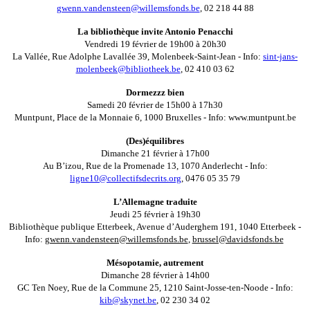
gwenn.vandensteen@willemsfonds.be
, 02 218 44 88
La bibliothèque invite Antonio Penacchi
Vendredi 19 février de 19h00 à 20h30
La Vallée, Rue Adolphe Lavallée 39, Molenbeek-Saint-Jean - Info:
sint-jans-
molenbeek@bibliotheek.be
, 02 410 03 62
Dormezzz bien
Samedi 20 février de 15h00 à 17h30
Muntpunt, Place de la Monnaie 6, 1000 Bruxelles - Info: www.muntpunt.be
(Des)équilibres
Dimanche 21 février à 17h00
Au B’izou, Rue de la Promenade 13, 1070 Anderlecht - Info:
ligne10@collectifsdecrits.org
, 0476 05 35 79
L’Allemagne traduite
Jeudi 25 février à 19h30
Bibliothèque publique Etterbeek, Avenue d’Auderghem 191, 1040 Etterbeek -
Info:
gwenn.vandensteen@willemsfonds.be
,
brussel@davidsfonds.be
Mésopotamie, autrement
Dimanche 28 février à 14h00
GC Ten Noey, Rue de la Commune 25, 1210 Saint-Josse-ten-Noode - Info:
kib@skynet.be
, 02 230 34 02