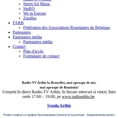
Street Art Music
StuRO
We in Europe
Zamfira
FARB
Fédération des Associations Roumaines de Belgique
Partenaires
Partenaires média
Partenaires média
Contact
Plan d'accès
Formulaire de contact
Radio-TV Arthis la Bruxelles, mai aproape de noi,
mai aproape de România!
Urmariti în direct Radio-TV Arthis,
în fiecare miercuri si vineri, între
orele 17:00 – 19:00, pe
www.radioarthis.be
Scoala Arthis
Proiect realizat cu sprijinul Secretariatului General al Guvernului - Departamentul pentru